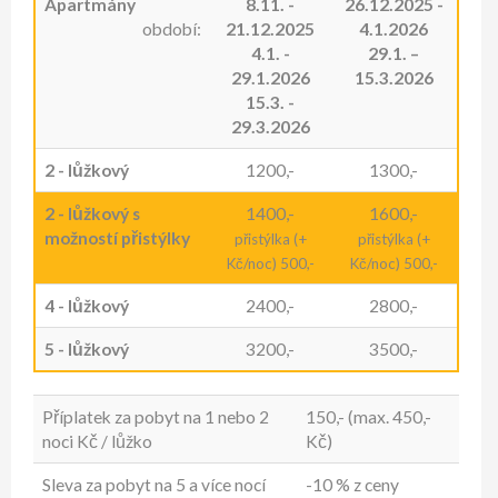
Apartmány
8.11. -
26.12.2025 -
období:
21.12.2025
4.1.2026
4.1. -
29.1. –
29.1.2026
15.3.2026
15.3. -
29.3.2026
2 - lůžkový
1200,-
1300,-
2 - lůžkový s
1400,-
1600,-
možností přistýlky
přistýlka (+
přistýlka (+
Kč/noc) 500,-
Kč/noc) 500,-
4 - lůžkový
2400,-
2800,-
5 - lůžkový
3200,-
3500,-
Příplatek za pobyt na 1 nebo 2
150,- (max. 450,-
noci Kč / lůžko
Kč)
Sleva za pobyt na 5 a více nocí
-10 % z ceny