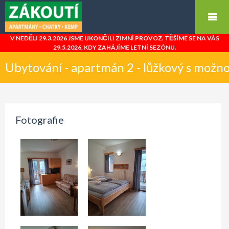
V NEDĚLI 29.3.2026 JSME UKONČILI ZIMNÍ PROVOZ. TĚŠÍME SE NA VÁS
29.5.2026, KDY ZAHÁJÍME LETNÍ SEZÓNU.
Ubytování - apartmán 2 - lůžkový s možnos
Fotografie